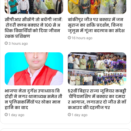
सीपीआर सीखेंगे तो बचेंगी जानें:
बांकीपुर जीत पर बक्सर में जन
रोटरी क्लब बक्सर ने 100 से अ
सुराज का शक्ति प्रदर्शन, विजय
धिक विद्यार्थियों को दिया जीवन
जुलूस में गूंजा बदलाव का संदेश
रक्षक प्रशिक्षण
16 hours ago
3 hours ago
भाजपा नेता दुर्गेश उपाध्याय वि
52वीं बिहार राज्य जूनियर कबड्डी
द्रोही ने नगर थानाध्यक्ष समेत ती
चैंपियनशिप में बक्सर का दमदा
न पुलिसकर्मियों पर ठोका मान
र आगाज़, लगातार दो जीत से नॉ
हानि का वाद
कआउट की दहलीज पर
1 day ago
1 day ago