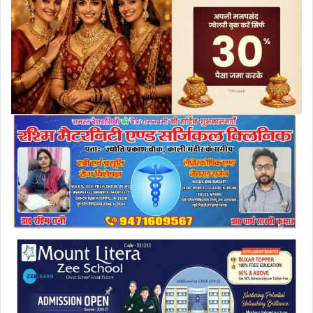
a
i
l