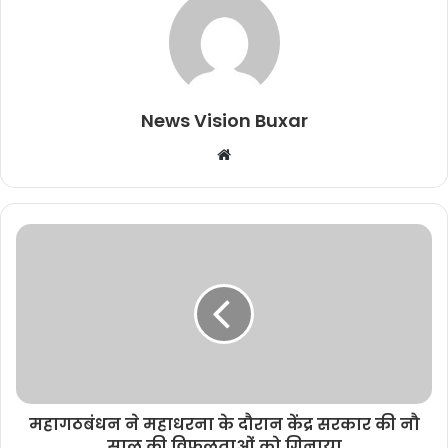
News Vision Buxar
W
e
b
s
i
t
e
महागठबंधन ने महाधरना के दौरान केंद्र सरकार की नौ
साल की विफलताओं को गिनाया