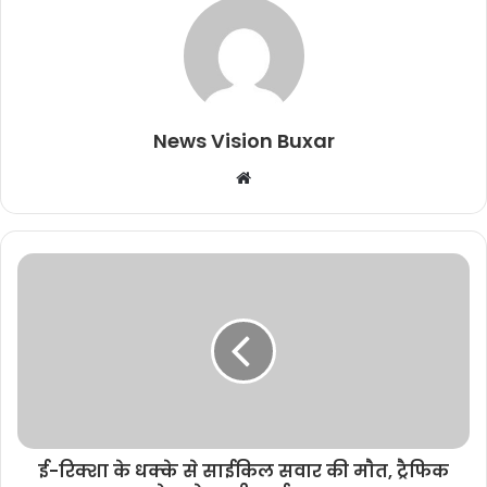
News Vision Buxar
W
e
b
s
i
t
e
ई-रिक्शा के धक्के से साईकिल सवार की माैत, ट्रैफिक