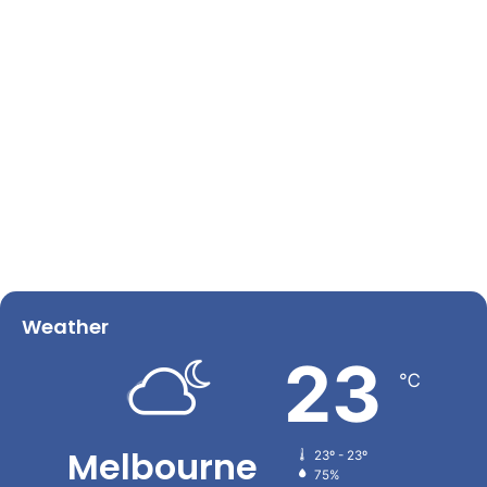
Weather
23
℃
Melbourne
23º - 23º
75%