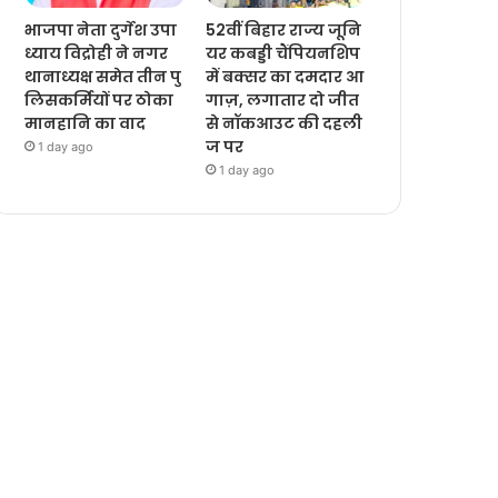
भाजपा नेता दुर्गेश उपा
52वीं बिहार राज्य जूनि
ध्याय विद्रोही ने नगर
यर कबड्डी चैंपियनशिप
थानाध्यक्ष समेत तीन पु
में बक्सर का दमदार आ
लिसकर्मियों पर ठोका
गाज़, लगातार दो जीत
मानहानि का वाद
से नॉकआउट की दहली
ज पर
1 day ago
1 day ago