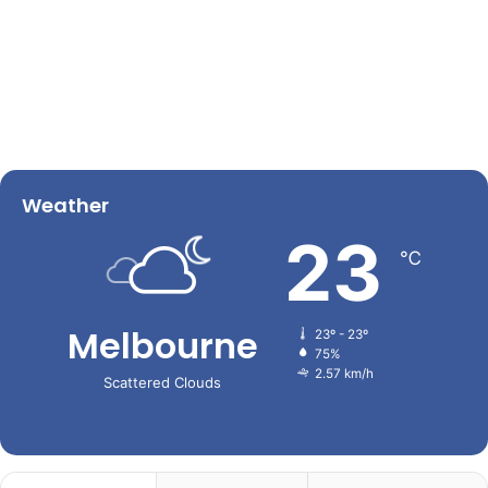
Weather
23
℃
Melbourne
23º - 23º
75%
2.57 km/h
Scattered Clouds