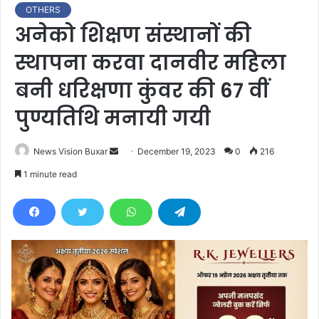
OTHERS
अनेको शिक्षण संस्थानों की
स्थापना करवा दानवीर महिला
बनी धरिक्षणा कुंवर की 67 वीं
पुण्यतिथि मनायी गयी
News Vision Buxar
S
December 19, 2023
0
216
e
1 minute read
n
d
a
n
e
m
a
i