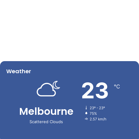
Weather
23
℃
Melbourne
23º - 23º
75%
2.57 km/h
Scattered Clouds