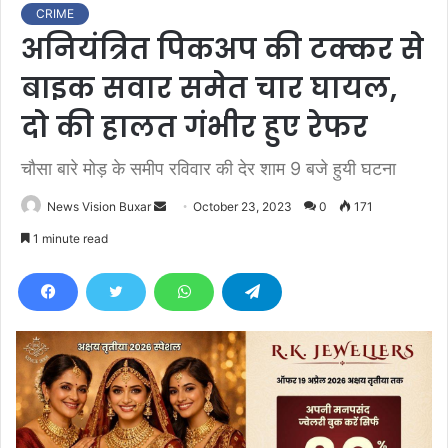
CRIME
अनियंत्रित पिकअप की टक्कर से
बाइक सवार समेत चार घायल,
दो की हालत गंभीर हुए रेफर
चौसा बारे मोड़ के समीप रविवार की देर शाम 9 बजे हुयी घटना
News Vision Buxar
S
October 23, 2023
0
171
e
1 minute read
n
d
a
n
e
m
a
i
l